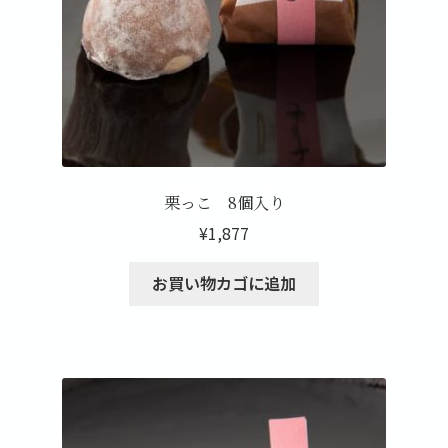
栗っこ
栗っこ 8個入り
¥
1,877
お買い物カゴに追加